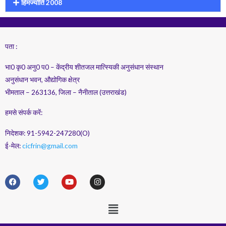
हिमज्योति 2008
पता :
भा0 कृ0 अनु0 प0 – केंद्रीय शीतजल मात्स्यिकी अनुसंधान संस्थान
अनुसंधान भवन, औद्योगिक क्षेत्र
भीमताल – 263136, जिला – नैनीताल (उत्तराखंड)
हमसे संपर्क करें:
निदेशक: 91-5942-247280(O)
ई-मेल:
cicfrin@gmail.com
F
T
Y
I
a
w
o
n
c
i
u
s
e
t
t
t
Menu
b
t
u
a
o
e
b
g
o
r
e
r