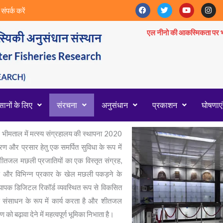
F
T
Y
I
|
संपर्क करें
a
w
o
n
c
i
u
s
e
t
t
t
एल नीनो की आकस्मिकता पर भा
b
t
u
a
o
e
b
g
o
r
e
r
k
a
m
ानों के लिए
संरचना
अनुसंधान
प्रकाशन
घोषणाएं
ीमताल में मत्स्य संग्रहालय की स्थापना 2020
रण और प्रसार हेतु एक समर्पित सुविधा के रूप में
्त शीतजल मछली प्रजातियों का एक विस्तृत संग्रह,
पकरण और विभिन्न प्रकार के खेल मछली पकड़ने के
 व्यापक डिजिटल रिकॉर्ड व्यवस्थित रूप से विकसित
्ण संसाधन के रूप में कार्य करता है और शीतजल
को बढ़ावा देने में महत्वपूर्ण भूमिका निभाता है।