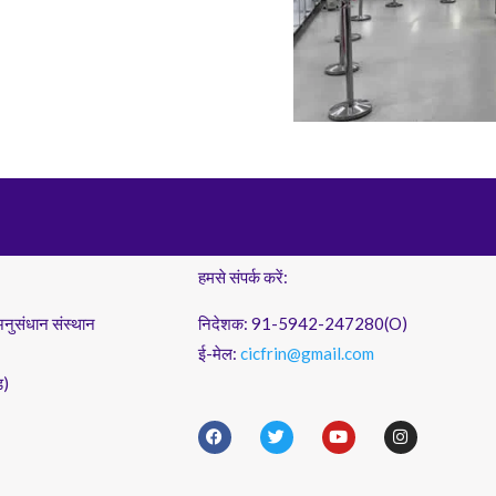
हमसे संपर्क करें:
अनुसंधान संस्थान
निदेशक: 91-5942-247280(O)
ई-मेल:
cicfrin@gmail.com
ड)
F
T
Y
I
a
w
o
n
c
i
u
s
e
t
t
t
b
t
u
a