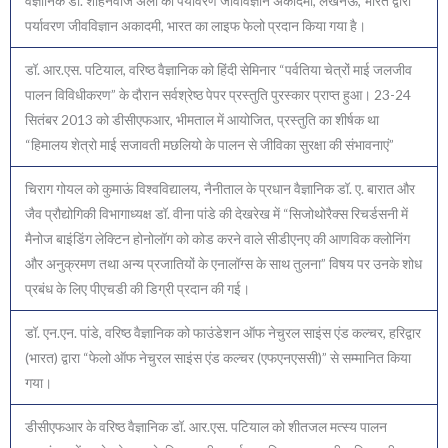
वैज्ञानिक डॉ. शाहनवाज अली को पर्यावरण जीवविज्ञान अकादमी, लखनऊ, भारत द्वारा
पर्यावरण जीवविज्ञान अकादमी, भारत का लाइफ फेलो प्रदान किया गया है।
डॉ. आर.एस. पटियाल, वरिष्ठ वैज्ञानिक को हिंदी सेमिनार “पर्वतिया चेत्रों माई जलजीव
पालन विविधीकरण” के दौरान सर्वश्रेष्ठ पेपर प्रस्तुति पुरस्कार प्राप्त हुआ। 23-24
सितंबर 2013 को डीसीएफआर, भीमताल में आयोजित, प्रस्तुति का शीर्षक था
“हिमालय शेत्रो माई सजावती मछलियो के पालन से जीविका सुरक्षा की संभावनाएं”
चिराग गोयल को कुमाऊं विश्वविद्यालय, नैनीताल के प्रधान वैज्ञानिक डॉ. ए. बारात और
जैव प्रौद्योगिकी विभागाध्यक्ष डॉ. वीना पांडे की देखरेख में “सिजोथोरैक्स रिचर्डसनी में
मैनोज बाइंडिंग लेक्टिन होनोलॉग को कोड करने वाले सीडीएनए की आणविक क्लोनिंग
और अनुक्रमण तथा अन्य प्रजातियों के एनालॉग्स के साथ तुलना” विषय पर उनके शोध
प्रबंध के लिए पीएचडी की डिग्री प्रदान की गई।
डॉ. एन.एन. पांडे, वरिष्ठ वैज्ञानिक को फाउंडेशन ऑफ नेचुरल साइंस एंड कल्चर, हरिद्वार
(भारत) द्वारा “फेलो ऑफ नेचुरल साइंस एंड कल्चर (एफएनएससी)” से सम्मानित किया
गया।
डीसीएफआर के वरिष्ठ वैज्ञानिक डॉ. आर.एस. पटियाल को शीतजल मत्स्य पालन