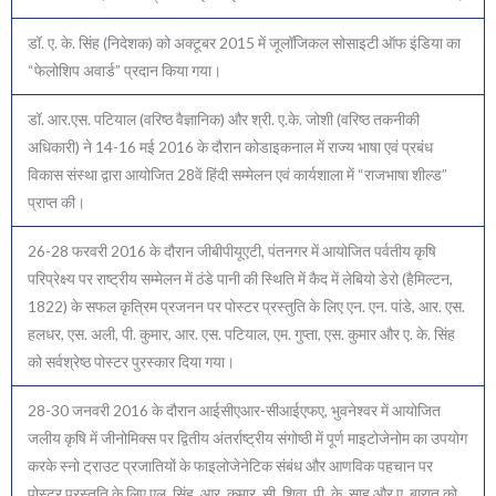
डॉ. ए. के. सिंह (निदेशक) को अक्टूबर 2015 में जूलॉजिकल सोसाइटी ऑफ इंडिया का
“फेलोशिप अवार्ड” प्रदान किया गया।
डॉ. आर.एस. पटियाल (वरिष्ठ वैज्ञानिक) और श्री. ए.के. जोशी (वरिष्ठ तकनीकी
अधिकारी) ने 14-16 मई 2016 के दौरान कोडाइकनाल में राज्य भाषा एवं प्रबंध
विकास संस्था द्वारा आयोजित 28वें हिंदी सम्मेलन एवं कार्यशाला में “राजभाषा शील्ड”
प्राप्त की।
26-28 फरवरी 2016 के दौरान जीबीपीयूएटी, पंतनगर में आयोजित पर्वतीय कृषि
परिप्रेक्ष्य पर राष्ट्रीय सम्मेलन में ठंडे पानी की स्थिति में कैद में लेबियो डेरो (हैमिल्टन,
1822) के सफल कृत्रिम प्रजनन पर पोस्टर प्रस्तुति के लिए एन. एन. पांडे, आर. एस.
हलधर, एस. अली, पी. कुमार, आर. एस. पटियाल, एम. गुप्ता, एस. कुमार और ए. के. सिंह
को सर्वश्रेष्ठ पोस्टर पुरस्कार दिया गया।
28-30 जनवरी 2016 के दौरान आईसीएआर-सीआईएफए, भुवनेश्वर में आयोजित
जलीय कृषि में जीनोमिक्स पर द्वितीय अंतर्राष्ट्रीय संगोष्ठी में पूर्ण माइटोजेनोम का उपयोग
करके स्नो ट्राउट प्रजातियों के फाइलोजेनेटिक संबंध और आणविक पहचान पर
पोस्टर प्रस्तुति के लिए एल. सिंह, आर. कुमार, सी. शिवा, पी. के. साहू और ए. बारात को