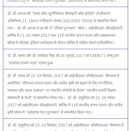
(पीएचटी-02) में “सर्वश्रेष्ठ पोस्टर पुरस्कार” (श्रेणीवार) से सम्मानित किया गया।
डॉ. डी. बरुआ को “फेलो ऑफ जूलॉजिकल सोसाइटी ऑफ इंडिया” (पंजीकरण
अधिनियम 21, 1860; पंजीकरण संख्या 302/2002-2003) से सम्मानित किया
गया। डॉ. डी. बरुआ ने एम.सी. में “तीसरा पुरस्कार” जीता। आईसीएआर-सीआईएफटी,
कोच्चि में 21-24 नवंबर 2017 तक 11वें भारतीय मत्स्य पालन और एक्वाकल्चर
फोरम में जीएएफ-इंडिया कार्यक्रम के दौरान कोच्चि में नंदीशा फोटो प्रतियोगिता।
डॉ. डी. सरमा और डॉ. राघवेंद्र सिंह को 26 जुलाई 2017 को SAMETI, जम्मू द्वारा
“प्रशंसा प्रमाण पत्र” प्राप्त हुआ
डॉ. डी. सरमा को 22-24 सितंबर, 2017 को आईसीएआर-डीसीएफआर, भीमताल में
आयोजित “शीतजल मत्स्य पालन और जलीय कृषि को बढ़ाने के लिए रणनीतियां,
नवाचार और सतत प्रबंधन” पर राष्ट्रीय संगोष्ठी के दौरान “भारतीय प्राणी विज्ञान
सोसायटी के फेलो” से सम्मानित किया गया। डॉ. डी. ठाकुरिया को 21-24 नवंबर
2017 को आईसीएआर-सीआईएफटी, कोच्चि में 11वें भारतीय मत्स्य पालन और जलीय
कृषि फोरम में “सर्वश्रेष्ठ पेपर पुरस्कार” से सम्मानित किया गया।
डॉ. डी. ठाकुरिया को 22-24 सितंबर, 2017 को आईसीएआर-डीसीएफआर, भीमताल में